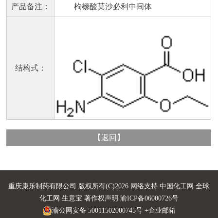
产品备注：
枸橼酸莫沙必利中间体
结构式：
【
返回
】
重庆康乐制药有限公司
版权所有(C)2026 网络支持
中国化工网
全球
化工网
生意宝
著作权声明
渝ICP备06000726号
渝公网安备 50011502000745号
+企业邮箱