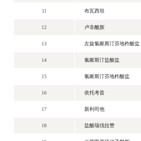
11
布瓦西坦
12
卢非酰胺
13
左旋氯哌斯汀芬地柞酸盐
14
氯哌斯汀盐酸盐
15
氯哌斯汀芬地柞酸盐
16
依托考昔
17
新利司他
18
盐酸瑞伐拉赞