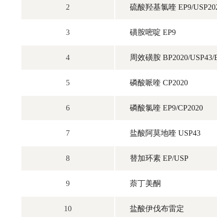
2
硫酸羟基氯喹 EP9/USP20
3
磺胺嘧啶 EP9
4
周效磺胺 BP2020/USP43/E
5
磷酸哌喹 CP2020
6
磷酸氯喹 EP9/CP2020
7
盐酸阿莫地喹 USP43
8
替加环素 EP/USP
9
萘丁美酮
10
盐酸伊伐布雷定