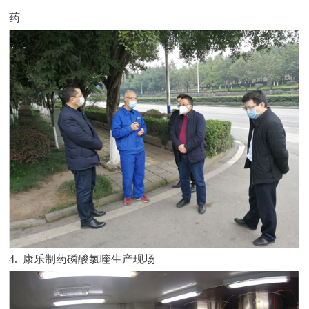
药
4. 康乐制药磷酸氯喹生产现场