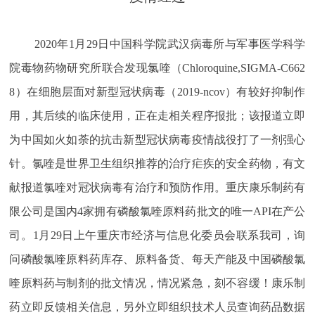
2020年1月29日中国科学院武汉病毒所与军事医学科学
院毒物药物研究所联合发现氯喹（Chloroquine,SIGMA-C662
8）在细胞层面对新型冠状病毒（2019-ncov）有较好抑制作
用，其后续的临床使用，正在走相关程序报批；该报道立即
为中国如火如荼的抗击新型冠状病毒疫情战役打了一剂强心
针。氯喹是世界卫生组织推荐的治疗疟疾的安全药物，有文
献报道氯喹对冠状病毒有治疗和预防作用。重庆康乐制药有
限公司是国内4家拥有磷酸氯喹原料药批文的唯一API在产公
司。1月29日上午重庆市经济与信息化委员会联系我司，询
问磷酸氯喹原料药库存、原料备货、每天产能及中国磷酸氯
喹原料药与制剂的批文情况，情况紧急，刻不容缓！康乐制
药立即反馈相关信息，另外立即组织技术人员查询药品数据