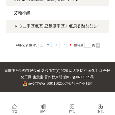
芬地柞酸
4-〔(二甲基氨基)亚氨基甲基〕氨息香酸盐酸盐
44条记录 第3页
上一页
1
2
3
跳转至
页
重庆康乐制药有限公司
版权所有(C)2026 网络支持
中国化工网
全球
化工网
生意宝
著作权声明
渝ICP备06000726号
渝公网安备 50011502000745号
+企业邮箱
首页
简介
产品
联系